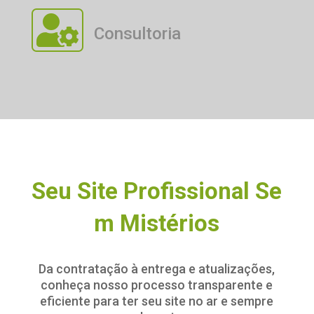

Consultoria
S
e
u
S
i
t
e
P
r
o
f
s
s
i
o
n
a
l
S
e
m
M
i
s
t
é
r
i
o
s
Da contratação à entrega e atualizações,
conheça nosso processo transparente e
eficiente para ter seu site no ar e sempre