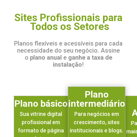
S
i
t
e
s
P
r
o
f
s
s
i
o
n
a
i
s
p
a
r
a
T
o
d
o
s
o
s
S
e
t
o
r
e
s
Planos flexíveis e acessíveis para cada
necessidade do seu negócio. Assine
o
plano anual
e
ganhe a taxa de
instalação
!
Plano
Plano básico
intermediário
A
Sua vitrine digital
Para negócios em
profissional em
crescimento, sites
Pa
formato de página
institucionais e blogs.
mai