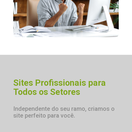
S
i
t
e
s
P
r
o
f
s
s
i
o
n
a
i
s
p
a
r
a
T
o
d
o
s
o
s
S
e
t
o
r
e
s
Independente do seu ramo, criamos o
site perfeito para você.