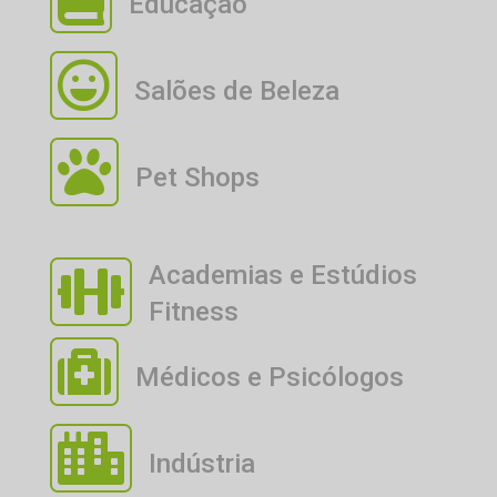
Educação

Salões de Beleza

Pet Shops
Academias e Estúdios

Fitness

Médicos e Psicólogos

Indústria