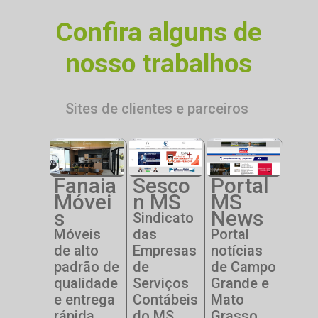
Confira alguns de
nosso trabalhos
Sites de clientes e parceiros
7
Fanaia
Sesco
Portal
67
gital
Móvei
n MS
MS
Dig
ews
s
News
Ne
Sindicato
igital
Móveis
das
Portal
67 D
4
ws o
de alto
Empresas
notícias
New
nal
padrão de
de
de Campo
jorn
s
qualidade
Serviços
Grande e
mai
luente
e entrega
Contábeis
Mato
infl
 MS
rápida.
do MS
Grasso
do 