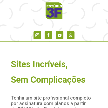
S
i
t
e
s
I
n
c
r
í
v
e
i
s
,
S
e
m
C
o
m
p
l
i
c
a
ções
Tenha um site profissional completo
por assinatura com planos a partir