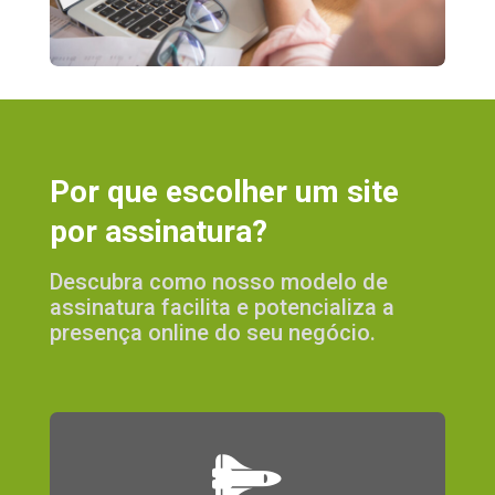
P
o
r
q
u
e
e
s
c
o
l
h
e
r
u
m
s
i
t
e
p
o
r
a
s
s
i
n
a
t
u
r
a
?
Descubra como nosso modelo de
assinatura facilita e potencializa a
presença online do seu negócio.
